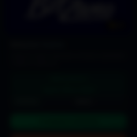
4.79
bitzamo Casino
Оператор имеет лицензию и легально принимает
ставки от клиентов.
100₽ без депозита
Первый: 100% до 100000 ₽
ПРОМОКОД
BONUST
Скопировать промокод