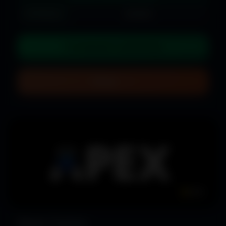
ПРОМОКОД
SPINFS
Скопировать промокод
→
Бонус
4.89
Apex Casino