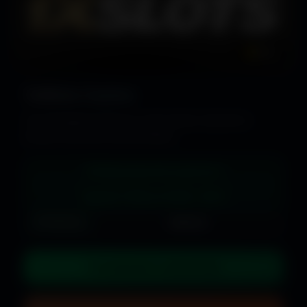
4.85
1xSlots Casino
Эксклюзивные бонусы для новых игроков с
моментальным зачислением
150 Фриспинов Без депозита
Первый: 100% до 30 000 + 100 FS
ПРОМОКОД
MURZIK
Скопировать промокод