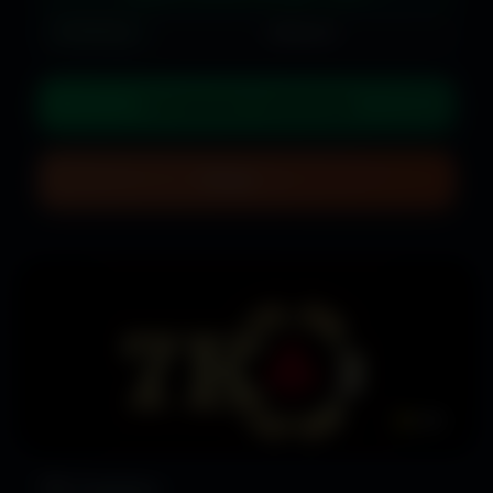
ПРОМОКОД
TOPSLOT
Скопировать промокод
→
Бонус
4.80
7K Casino