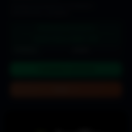
Проверенная временем платформа с
ежедневными турнирами
100 Фриспинов Без депозита
Первый: 100% до 100000₽ + 150FS
ПРОМОКОД
SPINFS
Скопировать промокод
→
Бонус