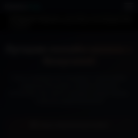
Казино
Гид
Информационный ресурс:
САЙТ ЯВЛЯЕТСЯ ИНФОРМАЦИОННЫМ,
⚠️
НЕ СОДЕРЖИТ ССЫЛКИ НА ОНЛАЙН КАЗИНО И НЕ ПРОВОДИТ ИГРЫ
НА ДЕНЬГИ!
Лучшие онлайн-казино с
бонусами!
Только проверенные площадки с лицензиями,
щедрыми бонусами и моментальными
выплатами. Мы протестировали каждое казино,
чтобы вы играли безопасно!
🎯
Только лицензионные казино