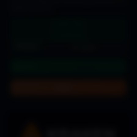
Огромный выбор слотов и рекордные бонусы на
первые депозиты
до 600% + 600 FS
Без промокода
ПРОМОКОД
Не нужен
Скопировать промокод
→
Бонус