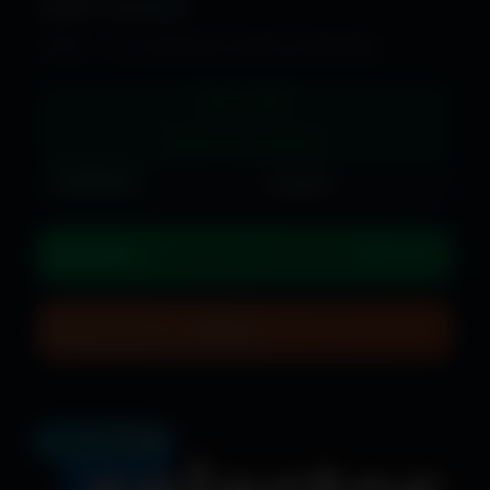
1win Casino
1WIN — это надёжная онлайн-платформа
500% + 500FS
Джекпоты. Турниры
ПРОМОКОД
SPINFS
Скопировать промокод
→
Бонус
Постоянным