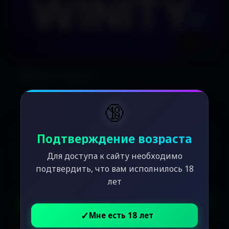
4.79
Winity Casino
Вас ждет доступ к секретным турнирам,
🔞
поэтому заходите и выигрывайте.
20 Фриспинов Без депозита
Подтверждение возраста
Первый: 225% + 100FS
Для доступа к сайту необходимо
подтвердить, что вам исполнилось 18
ПРОМОКОД
SUPERSPINS
лет
Скопировать промокод
✓
Мне есть 18 лет