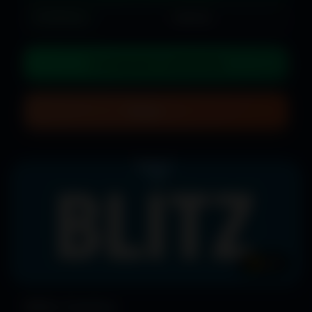
ПРОМОКОД
TOPFSS
Скопировать промокод
→
Бонус
4.78
blitz Casino