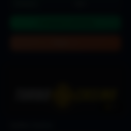
ПРОМОКОД
SPOF
Скопировать промокод
→
Бонус
4.79
turbo Casino