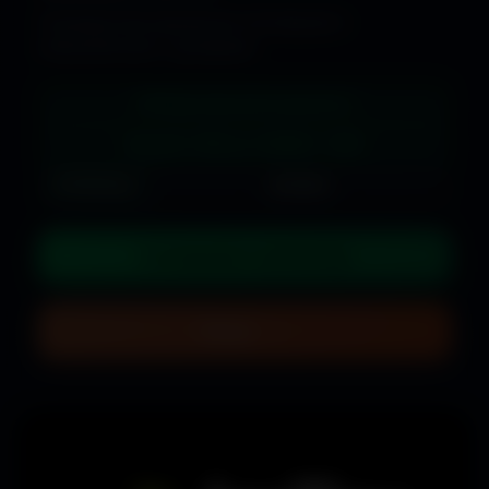
Проверенная временем платформа с
ежедневными турнирами
100 Фриспинов Без депозита
Первый: 100% до 100000₽ + 150FS
ПРОМОКОД
SPINFS
Скопировать промокод
→
Бонус