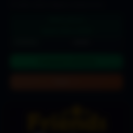
В онлайн-казино собраны топовые слоты
100₽ без депозита
Первый: 100% до 100000 ₽
ПРОМОКОД
SUPERF
Скопировать промокод
→
Бонус