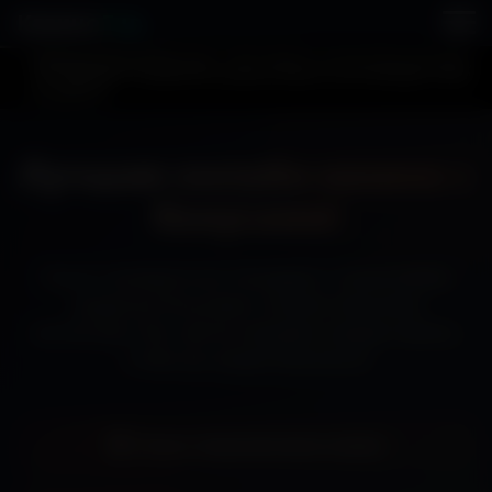
Казино
Гид
Информационный ресурс:
САЙТ ЯВЛЯЕТСЯ ИНФОРМАЦИОННЫМ,
⚠️
НЕ СОДЕРЖИТ ССЫЛКИ НА ОНЛАЙН КАЗИНО И НЕ ПРОВОДИТ ИГРЫ
НА ДЕНЬГИ!
Лучшие онлайн-казино с
бонусами!
Только проверенные площадки с лицензиями,
щедрыми бонусами и моментальными
выплатами. Мы протестировали каждое казино,
чтобы вы играли безопасно!
🎯
Только лицензионные казино