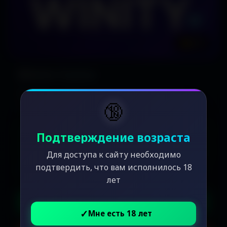
4.79
Winity Casino
Вас ждет доступ к секретным турнирам,
🔞
поэтому заходите и выигрывайте.
20 Фриспинов Без депозита
Подтверждение возраста
Первый: 225% + 100FS
Для доступа к сайту необходимо
подтвердить, что вам исполнилось 18
ПРОМОКОД
SUPERSPINS
лет
Скопировать промокод
✓
Мне есть 18 лет