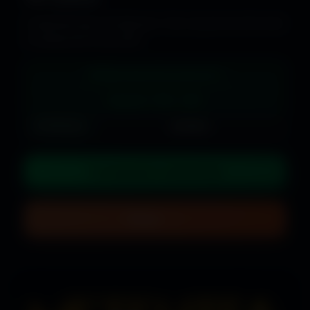
Современная платформа с быстрыми выплатами
и щедрыми бонусами
80 Фриспинов Без депозита
Первый: 175% + 50FS
ПРОМОКОД
SPINFS
Скопировать промокод
→
Бонус