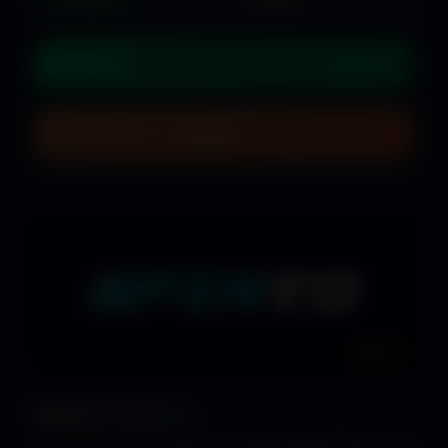
ПРОМОКОД
SPINFS
Скопировать промокод
→
Бонус
4.75
Spinto Casino