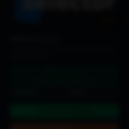
4.81
Selector Casino
Умная платформа с индивидуальным подбором
игр под ваш вкус
100 RUB Без депозита
Первый: 100% до 100000 ₽ + 50FS
ПРОМОКОД
BONUST
Скопировать промокод