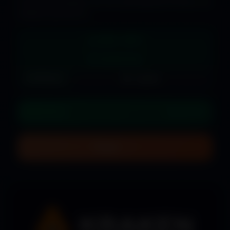
Огромный выбор слотов и рекордные бонусы на
первые депозиты
до 600% + 600 FS
Без промокода
ПРОМОКОД
Не нужен
Скопировать промокод
→
Бонус