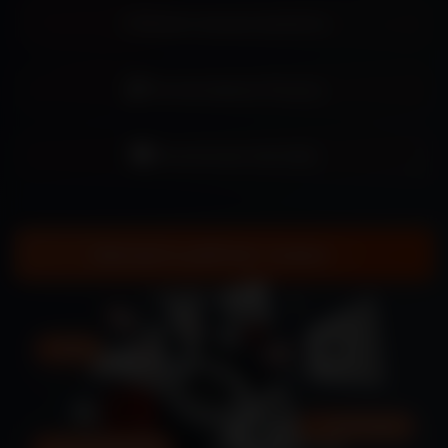
⚡
Моментальные выплаты
🎁
Эксклюзивные бонусы
🛡️
Безопасные платежи
Смотреть рейтинг казино
Топ-1
+150% бонус