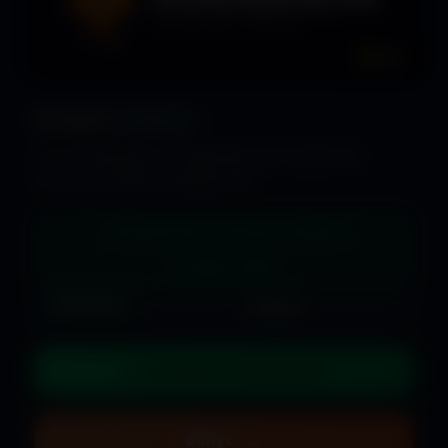
4.89
Kraken Casino
Это платформа, объединяющая традицию
элитных игровых заведений
100 Фриспинов за депозит 1000 руб
до 300% + 300 FS
ПРОМОКОД
SPINFS
Скопировать промокод
→
Бонус