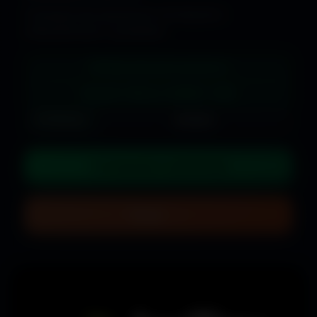
Проверенная временем платформа с
ежедневными турнирами
100 Фриспинов Без депозита
Первый: 100% до 100000₽ + 150FS
ПРОМОКОД
SPINFS
Скопировать промокод
→
Бонус