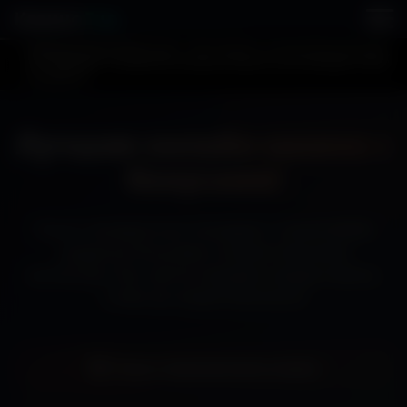
Казино
Гид
Информационный ресурс:
САЙТ ЯВЛЯЕТСЯ ИНФОРМАЦИОННЫМ,
⚠️
НЕ СОДЕРЖИТ ССЫЛКИ НА ОНЛАЙН КАЗИНО И НЕ ПРОВОДИТ ИГРЫ
НА ДЕНЬГИ!
Лучшие онлайн-казино с
бонусами!
Только проверенные площадки с лицензиями,
щедрыми бонусами и моментальными
выплатами. Мы протестировали каждое казино,
чтобы вы играли безопасно!
🎯
Только лицензионные казино