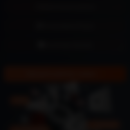
⚡
Моментальные выплаты
🎁
Эксклюзивные бонусы
🛡️
Безопасные платежи
Смотреть рейтинг казино
Топ-1
+150% бонус