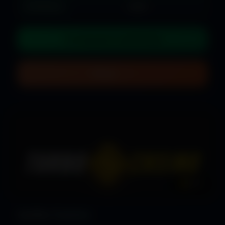
ПРОМОКОД
SPOF
Скопировать промокод
→
Бонус
4.79
turbo Casino