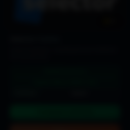
4.81
Selector Casino
Умная платформа с индивидуальным подбором
игр под ваш вкус
100 RUB Без депозита
Первый: 100% до 100000 ₽ + 50FS
ПРОМОКОД
BONUST
Скопировать промокод