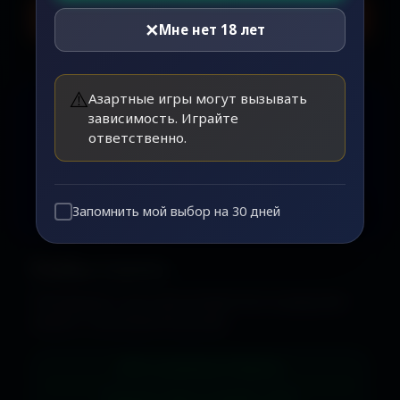
→
Бонус
✕
Мне нет 18 лет
⚠️
Азартные игры могут вызывать
зависимость. Играйте
ответственно.
Запомнить мой выбор на 30 дней
4.79
Vodka Casino
Платформа с русским колоритом и щедрыми
приветственными бонусами
50FS за привязку Telegram