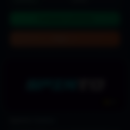
ПРОМОКОД
SPINFS
Скопировать промокод
→
Бонус
4.75
Spinto Casino