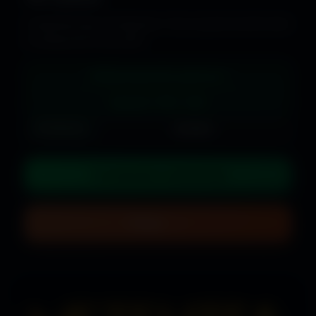
Современная платформа с быстрыми выплатами
и щедрыми бонусами
80 Фриспинов Без депозита
Первый: 175% + 50FS
ПРОМОКОД
SPINFS
Скопировать промокод
→
Бонус