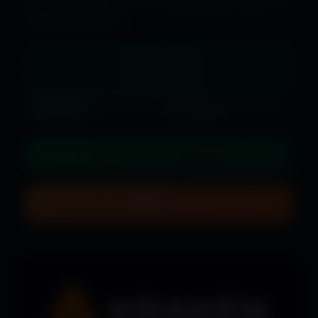
Огромный выбор слотов и рекордные бонусы на
первые депозиты
до 600% + 600 FS
Без промокода
ПРОМОКОД
Не нужен
Скопировать промокод
→
Бонус