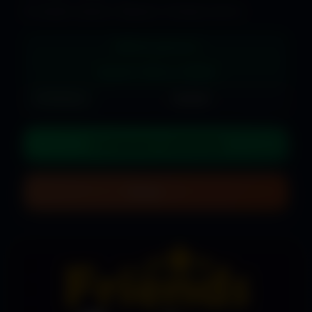
В онлайн-казино собраны топовые слоты
100₽ без депозита
Первый: 100% до 100000 ₽
ПРОМОКОД
SUPERF
Скопировать промокод
→
Бонус