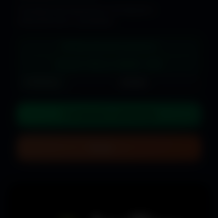
Проверенная временем платформа с
ежедневными турнирами
100 Фриспинов Без депозита
Первый: 100% до 100000₽ + 150FS
ПРОМОКОД
SPINFS
Скопировать промокод
→
Бонус