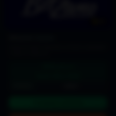
4.79
bitzamo Casino
Оператор имеет лицензию и легально принимает
ставки от клиентов.
100₽ без депозита
Первый: 100% до 100000 ₽
ПРОМОКОД
BONUST
Скопировать промокод