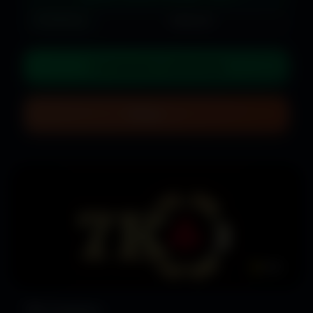
ПРОМОКОД
TOPSLOT
Скопировать промокод
→
Бонус
4.80
7K Casino