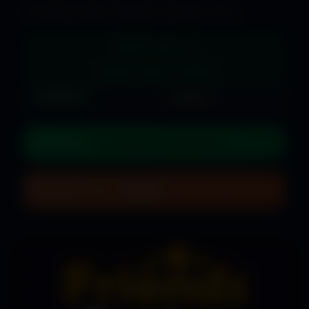
В онлайн-казино собраны топовые слоты
100₽ без депозита
Первый: 100% до 100000 ₽
ПРОМОКОД
SUPERF
Скопировать промокод
→
Бонус