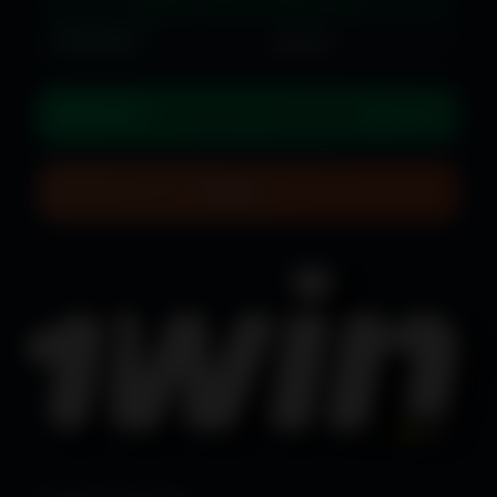
Первый: 125% до 30 000 ₽ + 50FS
ПРОМОКОД
BONUST
Скопировать промокод
→
Бонус
4.69