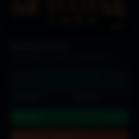
4.80
Metelitsa Сasino
Королевство для любителей азартных игр
100 Фриспинов Без депозита
Первый: 100% + 100FS
ПРОМОКОД
SPINFS70
Скопировать промокод
→
Бонус