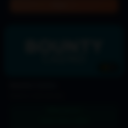
→
Бонус
4.79
bounty Casino
Казино в стиле экзотики
100₽ без депозита
Первый: 100% до 100000 ₽