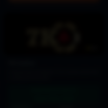
4.80
7K Casino
Современная платформа с быстрыми выплатами
и щедрыми бонусами
80 Фриспинов Без депозита
Первый: 100% до 30 000 ₽