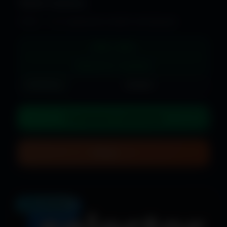
1win Casino
1WIN — это надёжная онлайн-платформа
500% + 500FS
Джекпоты. Турниры
ПРОМОКОД
SPINFS
Скопировать промокод
→
Бонус
Постоянным