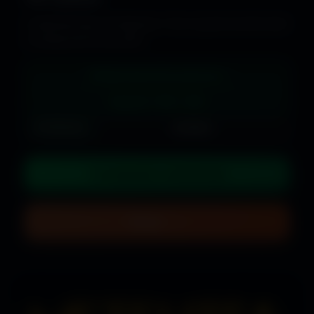
Современная платформа с быстрыми выплатами
и щедрыми бонусами
80 Фриспинов Без депозита
Первый: 175% + 50FS
ПРОМОКОД
SPINFS
Скопировать промокод
→
Бонус