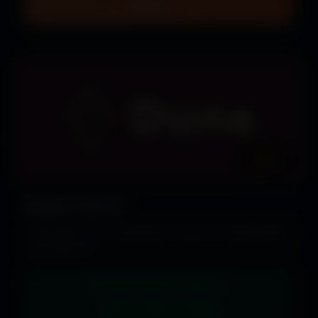
→
Бонус
4.90
Dune Casino
Стартуйте путь чемпиона в Dune на платформе с
высоким RTP
200 Фриспинов Без депозита
Первый: 300% до 200000 ₽