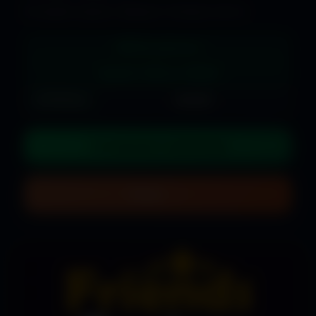
В онлайн-казино собраны топовые слоты
100₽ без депозита
Первый: 100% до 100000 ₽
ПРОМОКОД
SUPERF
Скопировать промокод
→
Бонус