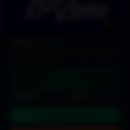
4.79
bitzamo Casino
Оператор имеет лицензию и легально принимает
ставки от клиентов.
100₽ без депозита
Первый: 100% до 100000 ₽
ПРОМОКОД
BONUST
Скопировать промокод