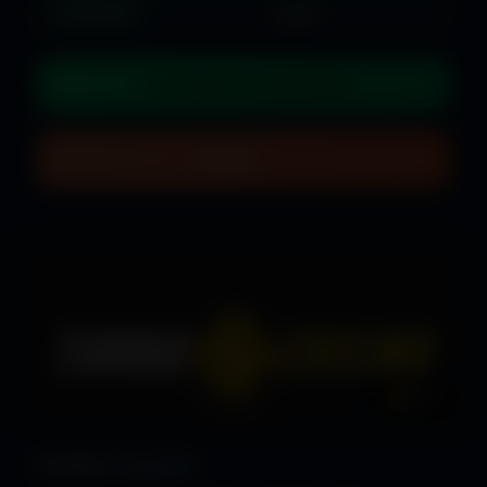
ПРОМОКОД
SPOF
Скопировать промокод
→
Бонус
4.79
turbo Casino