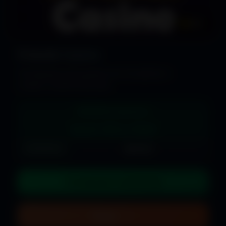
4.85
Friends Casino
Платформа для дружеских посиделок с
совместными бонусами
100 RUB Без депозита
Первый: 100% до 100000 ₽
ПРОМОКОД
BESFSS
Скопировать промокод
→
Бонус