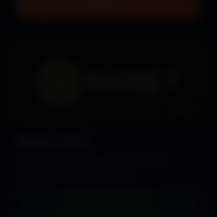
→
Бонус
4.79
Riobet Casino
Платформа с атмосферой бразильского
карнавала и яркими бонусами
50 Фриспинов Без депозита
Первый: 225% до 225 000₽ + 100 FS