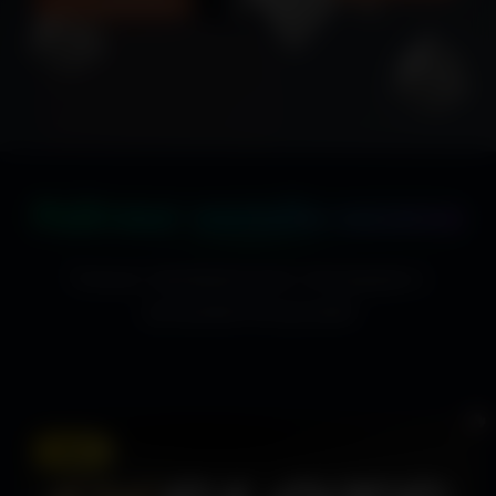
24/7 поддержка
Рейтинг онлайн казино
Только проверенные площадки с
лучшими бонусами!
Топ-1