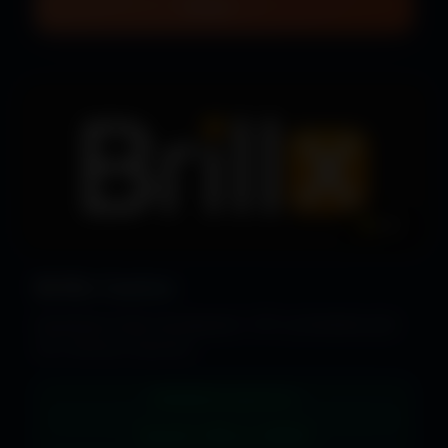
→
Бонус
4.89
Brillx Casino
Бриллиантовая платформа с VIP-условиями для
постоянных игроков
100 RUB Без депозита
Первый: 100% до 100000 ₽