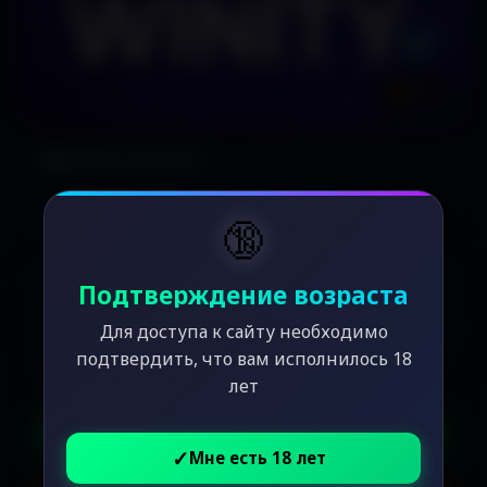
4.79
Winity Casino
Вас ждет доступ к секретным турнирам,
🔞
поэтому заходите и выигрывайте.
20 Фриспинов Без депозита
Подтверждение возраста
Первый: 225% + 100FS
Для доступа к сайту необходимо
подтвердить, что вам исполнилось 18
ПРОМОКОД
SUPERSPINS
лет
Скопировать промокод
✓
Мне есть 18 лет