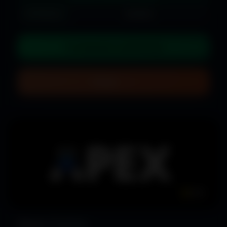
ПРОМОКОД
SPINFS
Скопировать промокод
→
Бонус
4.89
Apex Casino