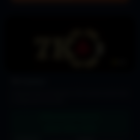
4.80
7K Casino
Современная платформа с быстрыми выплатами
и щедрыми бонусами
80 Фриспинов Без депозита
Первый: 100% до 30 000 ₽