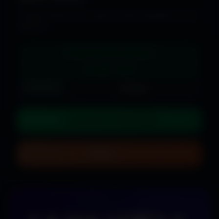
Почувствуйте вкус удачи в Apex врываясь в топ
заносов
50 Фриспинов Без депозита
до 225% + 575 FS
ПРОМОКОД
SPINFS
Скопировать промокод
→
Бонус