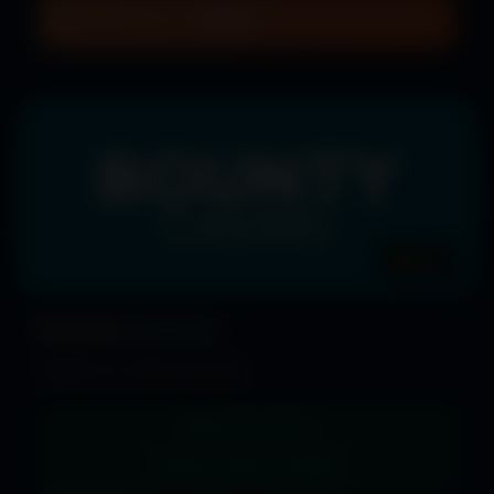
→
Бонус
4.79
bounty Casino
Казино в стиле экзотики
100₽ без депозита
Первый: 100% до 100000 ₽