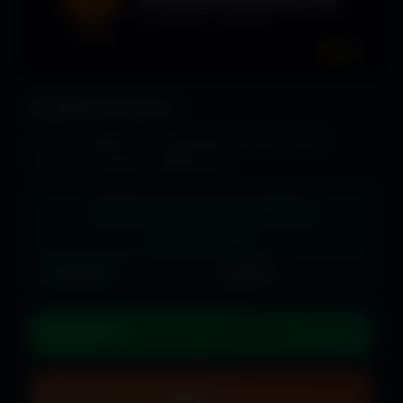
4.89
Kraken Casino
Это платформа, объединяющая традицию
элитных игровых заведений
100 Фриспинов за депозит 1000 руб
до 300% + 300 FS
ПРОМОКОД
SPINFS
Скопировать промокод
→
Бонус