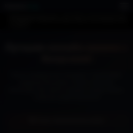
Казино
Гид
Информационный ресурс:
САЙТ ЯВЛЯЕТСЯ ИНФОРМАЦИОННЫМ,
⚠️
НЕ СОДЕРЖИТ ССЫЛКИ НА ОНЛАЙН КАЗИНО И НЕ ПРОВОДИТ ИГРЫ
НА ДЕНЬГИ!
Лучшие онлайн-казино с
бонусами!
Только проверенные площадки с лицензиями,
щедрыми бонусами и моментальными
выплатами. Мы протестировали каждое казино,
чтобы вы играли безопасно!
🎯
Только лицензионные казино