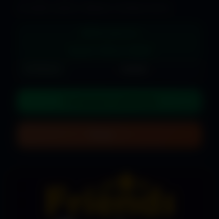
В онлайн-казино собраны топовые слоты
100₽ без депозита
Первый: 100% до 100000 ₽
ПРОМОКОД
SUPERF
Скопировать промокод
→
Бонус