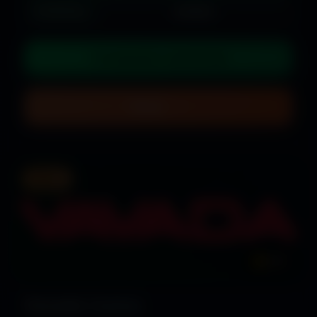
ПРОМОКОД
SPINFS
Скопировать промокод
→
Бонус
Топ-3
4.78
Vavada Casino