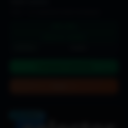
1win Casino
1WIN — это надёжная онлайн-платформа
500% + 500FS
Джекпоты. Турниры
ПРОМОКОД
SPINFS
Скопировать промокод
→
Бонус
Постоянным