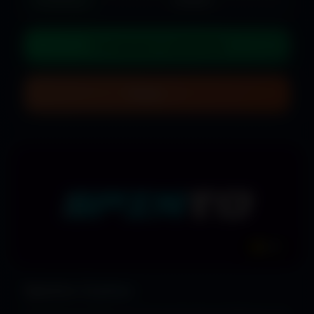
ПРОМОКОД
SPINFS
Скопировать промокод
→
Бонус
4.75
Spinto Casino