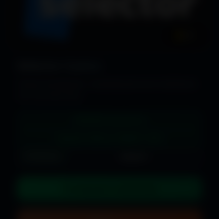
4.81
Selector Casino
Умная платформа с индивидуальным подбором
игр под ваш вкус
100 RUB Без депозита
Первый: 100% до 100000 ₽ + 50FS
ПРОМОКОД
BONUST
Скопировать промокод