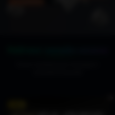
24/7 поддержка
Рейтинг онлайн казино
Только проверенные площадки с
лучшими бонусами!
Топ-1