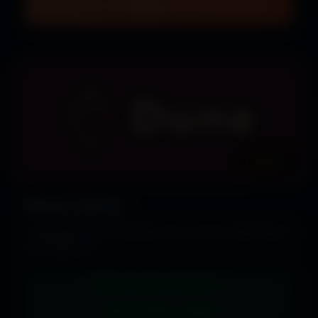
→
Бонус
4.90
Dune Casino
Стартуйте путь чемпиона в Dune на платформе с
высоким RTP
200 Фриспинов Без депозита
Первый: 300% до 200000 ₽