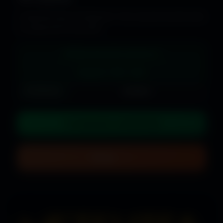
Современная платформа с быстрыми выплатами
и щедрыми бонусами
80 Фриспинов Без депозита
Первый: 175% + 50FS
ПРОМОКОД
SPINFS
Скопировать промокод
→
Бонус