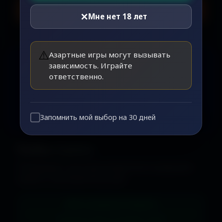
→
Бонус
✕
Мне нет 18 лет
⚠️
Азартные игры могут вызывать
зависимость. Играйте
ответственно.
Запомнить мой выбор на 30 дней
4.79
Vodka Casino
Платформа с русским колоритом и щедрыми
приветственными бонусами
50FS за привязку Telegram