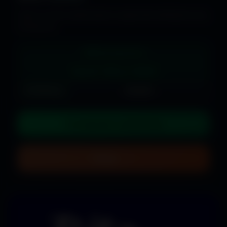
Простотой в навигации и широким выбором игр,
и бонусов
100₽ без депозита
Первый: 100% до 100000 ₽
ПРОМОКОД
SPINFS
Скопировать промокод
→
Бонус