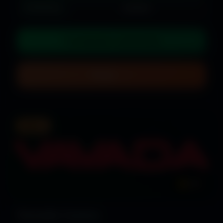
ПРОМОКОД
SPINFS
Скопировать промокод
→
Бонус
Топ-3
4.78
Vavada Casino