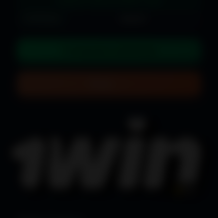
Первый: 125% до 30 000 ₽ + 50FS
ПРОМОКОД
BONUST
Скопировать промокод
→
Бонус
4.69