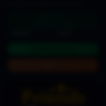
В онлайн-казино собраны топовые слоты
100₽ без депозита
Первый: 100% до 100000 ₽
ПРОМОКОД
SUPERF
Скопировать промокод
→
Бонус