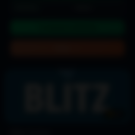
ПРОМОКОД
TOPFSS
Скопировать промокод
→
Бонус
4.78
blitz Casino