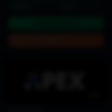
ПРОМОКОД
SPINFS
Скопировать промокод
→
Бонус
4.89
Apex Casino