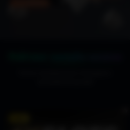
24/7 поддержка
Рейтинг онлайн казино
Только проверенные площадки с
лучшими бонусами!
Топ-1