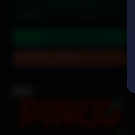
Первый: 175% + 50FS
ПРОМОКОД
SPINFS
Скопировать промокод
→
Бонус
Топ-2
4.92