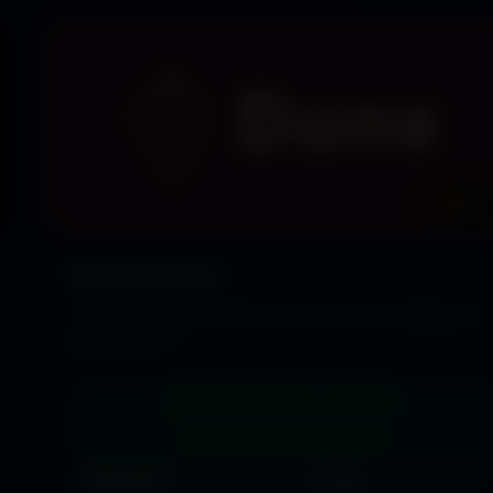
4.90
Dune Casino
Стартуйте путь чемпиона в Dune на платформе с
высоким RTP
200 Фриспинов Без депозита
Первый: 300% до 200000 ₽
ПРОМОКОД
SPINFS