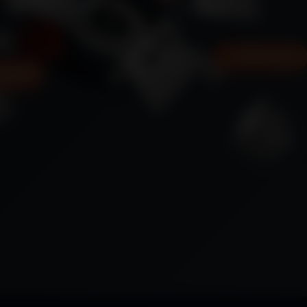
+150% бонус
ержка