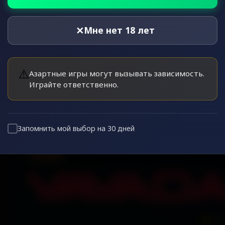
ПРОМОКОД
SPINFS70
✕
Мне нет 18 лет
Скопировать промокод
⚠️
Азартные игры могут вызывать зависимость.
→
Бонус
Играйте ответственно.
Запомнить мой выбор на 30 дней
Топ-3
4.78