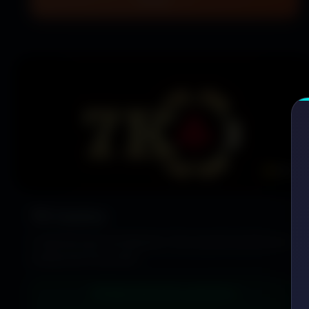
4.80
7K Casino
Современная платформа с быстрыми выплатами и
щедрыми бонусами
80 Фриспинов Без депозита