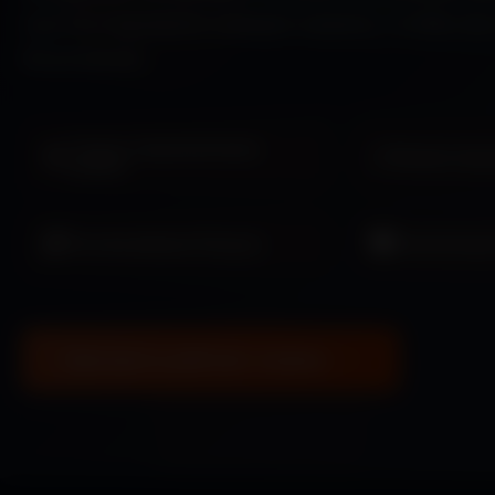
протестировали каждое казино, чтобы вы
безопасно!
Только лицензионные
🎯
⚡
Моментальн
казино
🎁
🛡️
Эксклюзивные бонусы
Безопасные
Смотреть рейтинг казино