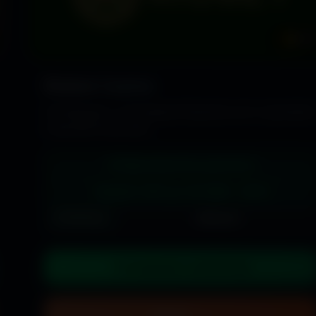
4.79
Riobet Casino
Платформа с атмосферой бразильского карнавала
и яркими бонусами
50 Фриспинов Без депозита
Первый: 225% до 225 000₽ + 100 FS
ПРОМОКОД
TOPSLOT
Скопировать промокод
→
Бонус