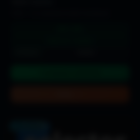
1win Casino
1WIN — это надёжная онлайн-платформа
500% + 500FS
Джекпоты. Турниры
ПРОМОКОД
SPINFS
Скопировать промокод
→
Бонус
Постоянным