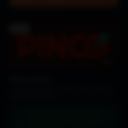
Топ-2
4.92
Pinco Casino
Современное казино с быстрыми выплатами и
надежной поддержкой
Крутые бонусы после регистрации
200% на первый депозит до 450 000 RUB