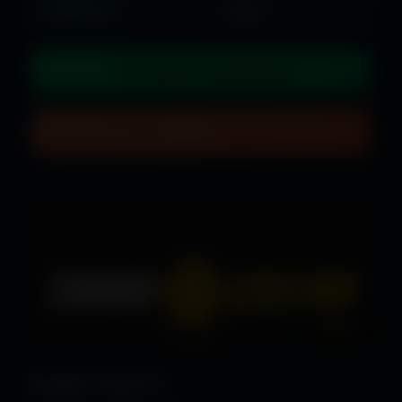
ПРОМОКОД
SPOF
Скопировать промокод
→
Бонус
4.79
turbo Casino