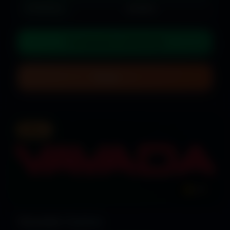
ПРОМОКОД
SPINFS
Скопировать промокод
→
Бонус
Топ-3
4.78
Vavada Casino