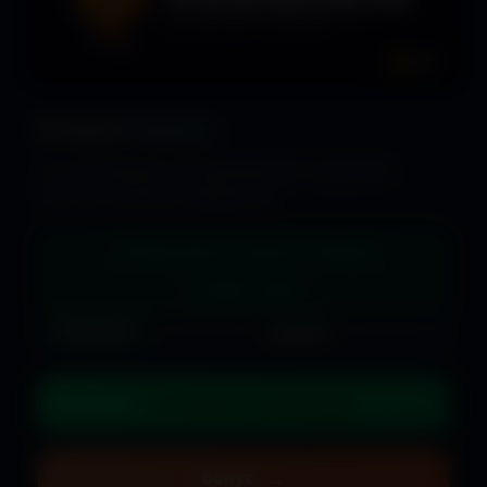
4.89
Kraken Casino
Это платформа, объединяющая традицию
элитных игровых заведений
100 Фриспинов за депозит 1000 руб
до 300% + 300 FS
ПРОМОКОД
SPINFS
Скопировать промокод
→
Бонус