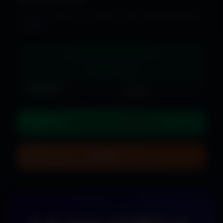
Почувствуйте вкус удачи в Apex врываясь в топ
заносов
50 Фриспинов Без депозита
до 225% + 575 FS
ПРОМОКОД
SPINFS
Скопировать промокод
→
Бонус