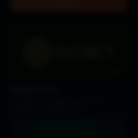
→
Бонус
4.79
Riobet Casino
Платформа с атмосферой бразильского
карнавала и яркими бонусами
50 Фриспинов Без депозита
Первый: 225% до 225 000₽ + 100 FS