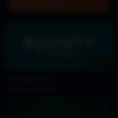
→
Бонус
4.79
bounty Casino
Казино в стиле экзотики
100₽ без депозита
Первый: 100% до 100000 ₽