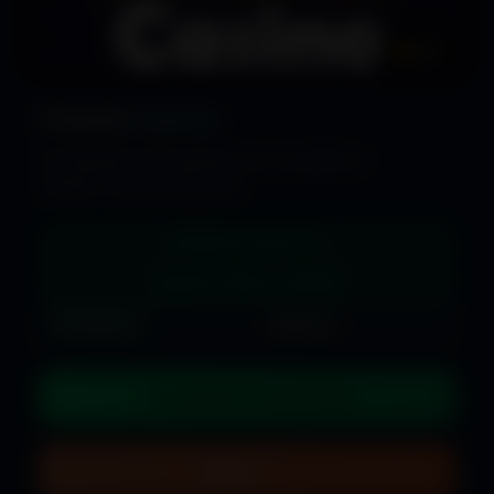
4.85
Friends Casino
Платформа для дружеских посиделок с
совместными бонусами
100 RUB Без депозита
Первый: 100% до 100000 ₽
ПРОМОКОД
BESFSS
Скопировать промокод
→
Бонус