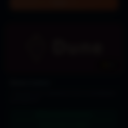
→
Бонус
4.90
Dune Casino
Стартуйте путь чемпиона в Dune на платформе с
высоким RTP
200 Фриспинов Без депозита
Первый: 300% до 200000 ₽