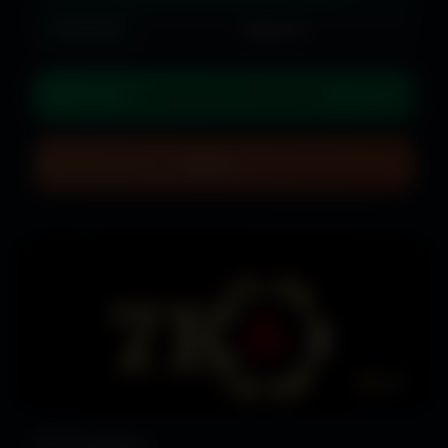
ПРОМОКОД
TOPSLOT
Скопировать промокод
→
Бонус
4.80
7K Casino