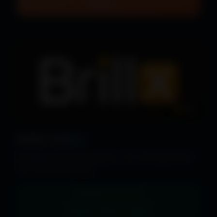
→
Бонус
4.89
Brillx Casino
Бриллиантовая платформа с VIP-условиями для
постоянных игроков
100 RUB Без депозита
Первый: 100% до 100000 ₽