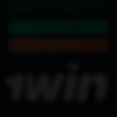
Первый: 125% до 30 000 ₽ + 50FS
ПРОМОКОД
BONUST
Скопировать промокод
→
Бонус
4.69