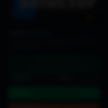
4.81
Selector Casino
Умная платформа с индивидуальным подбором
игр под ваш вкус
100 RUB Без депозита
Первый: 100% до 100000 ₽ + 50FS
ПРОМОКОД
BONUST
Скопировать промокод