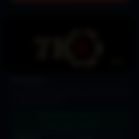
4.80
7K Casino
Современная платформа с быстрыми выплатами
и щедрыми бонусами
80 Фриспинов Без депозита
Первый: 100% до 30 000 ₽