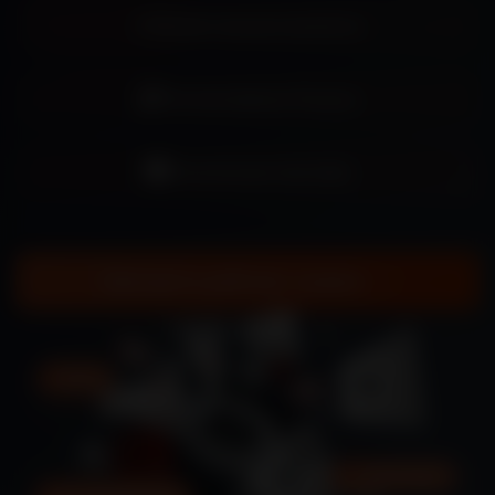
⚡
Моментальные выплаты
🎁
Эксклюзивные бонусы
🛡️
Безопасные платежи
Смотреть рейтинг казино
Топ-1
+150% бонус