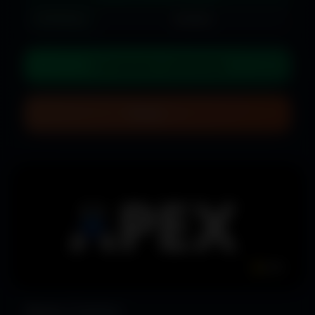
ПРОМОКОД
SPINFS
Скопировать промокод
→
Бонус
4.89
Apex Casino