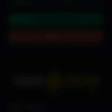
ПРОМОКОД
SPOF
Скопировать промокод
→
Бонус
4.79
turbo Casino