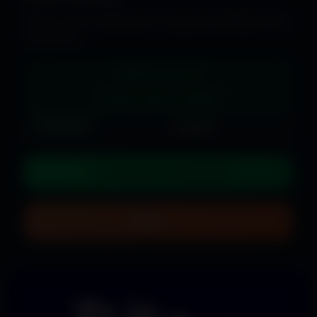
Простотой в навигации и широким выбором игр,
и бонусов
100₽ без депозита
Первый: 100% до 100000 ₽
ПРОМОКОД
SPINFS
Скопировать промокод
→
Бонус