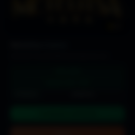
4.80
Metelitsa Сasino
Королевство для любителей азартных игр
100% кэшбэк
Первый: 100% + 100FS
ПРОМОКОД
SPINFS70
Скопировать промокод
→
Бонус