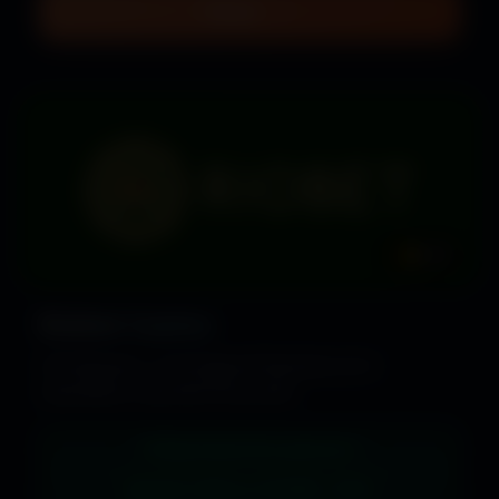
→
Бонус
4.79
Riobet Casino
Платформа с атмосферой бразильского
карнавала и яркими бонусами
50 Фриспинов Без депозита
Первый: 225% до 225 000₽ + 100 FS