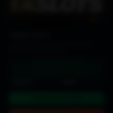
4.85
1xSlots Casino
Эксклюзивные бонусы для новых игроков с
моментальным зачислением
150 Фриспинов Без депозита
Первый: 100% до 30 000 + 100 FS
ПРОМОКОД
MURZIK
Скопировать промокод