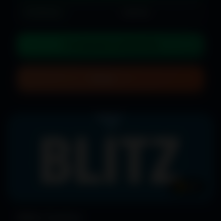
ПРОМОКОД
TOPFSS
Скопировать промокод
→
Бонус
4.78
blitz Casino