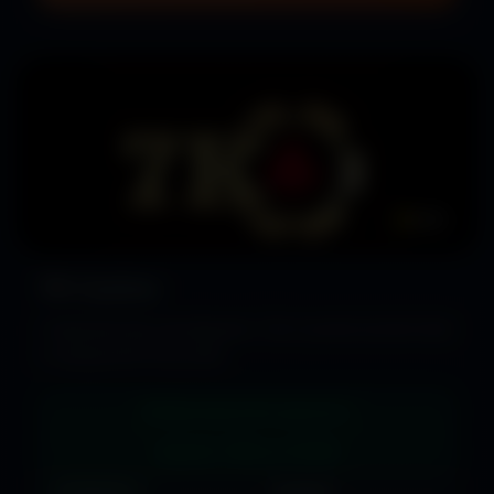
4.80
7K Casino
Современная платформа с быстрыми выплатами
и щедрыми бонусами
80 Фриспинов Без депозита
Первый: 100% до 30 000 ₽