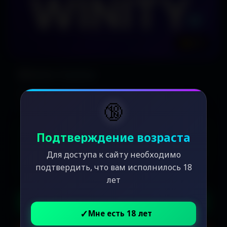
4.79
Winity Casino
Вас ждет доступ к секретным турнирам,
🔞
поэтому заходите и выигрывайте.
20 Фриспинов Без депозита
Подтверждение возраста
Первый: 225% + 100FS
Для доступа к сайту необходимо
подтвердить, что вам исполнилось 18
ПРОМОКОД
SUPERSPINS
лет
Скопировать промокод
✓
Мне есть 18 лет