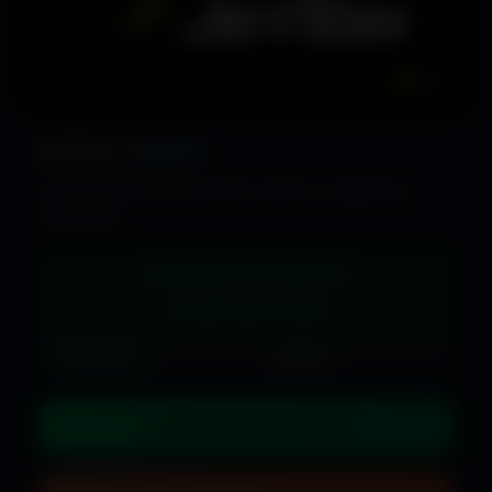
4.77
JetTon Casino
Наслаждайтесь лучшими играми, щедрыми
бонусами
20 Фриспинов Без депозита
до 425% бонус и 250 FS
ПРОМОКОД
SPINFS
Скопировать промокод