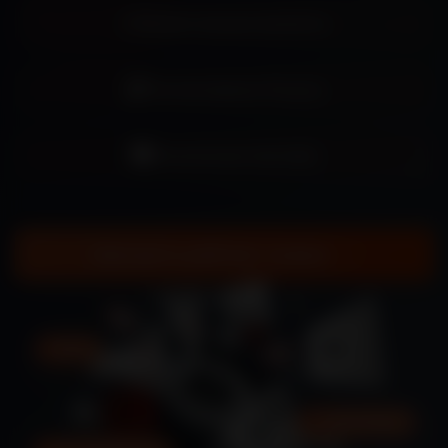
⚡
Моментальные выплаты
🎁
Эксклюзивные бонусы
🛡️
Безопасные платежи
Смотреть рейтинг казино
Топ-1
+150% бонус