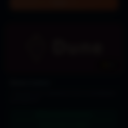
→
Бонус
4.90
Dune Casino
Стартуйте путь чемпиона в Dune на платформе с
высоким RTP
200 Фриспинов Без депозита
Первый: 300% до 200000 ₽