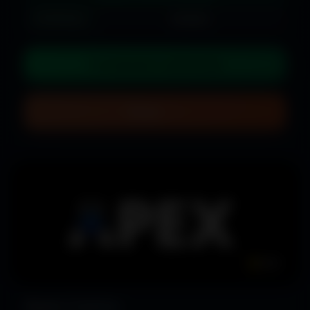
ПРОМОКОД
SPINFS
Скопировать промокод
→
Бонус
4.89
Apex Casino