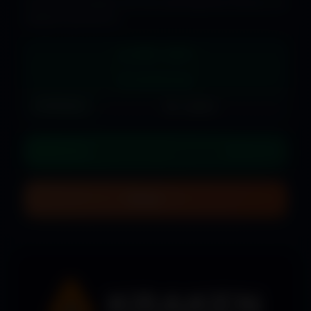
Огромный выбор слотов и рекордные бонусы на
первые депозиты
до 600% + 600 FS
Без промокода
ПРОМОКОД
Не нужен
Скопировать промокод
→
Бонус