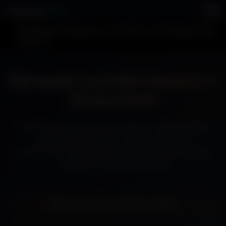
Казино
Гид
Информационный ресурс:
САЙТ ЯВЛЯЕТСЯ ИНФОРМАЦИОННЫМ,
⚠️
НЕ СОДЕРЖИТ ССЫЛКИ НА ОНЛАЙН КАЗИНО И НЕ ПРОВОДИТ ИГРЫ
НА ДЕНЬГИ!
Лучшие онлайн-казино с
бонусами!
Только проверенные площадки с лицензиями,
щедрыми бонусами и моментальными
выплатами. Мы протестировали каждое казино,
чтобы вы играли безопасно!
🎯
Только лицензионные казино