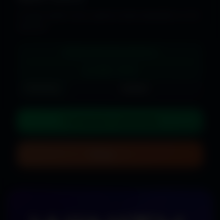
Почувствуйте вкус удачи в Apex врываясь в топ
заносов
50 Фриспинов Без депозита
до 225% + 575 FS
ПРОМОКОД
SPINFS
Скопировать промокод
→
Бонус