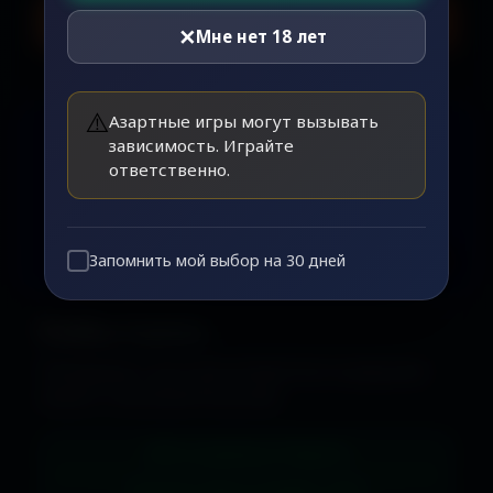
→
Бонус
✕
Мне нет 18 лет
⚠️
Азартные игры могут вызывать
зависимость. Играйте
ответственно.
Запомнить мой выбор на 30 дней
4.79
Vodka Casino
Платформа с русским колоритом и щедрыми
приветственными бонусами
50FS за привязку Telegram