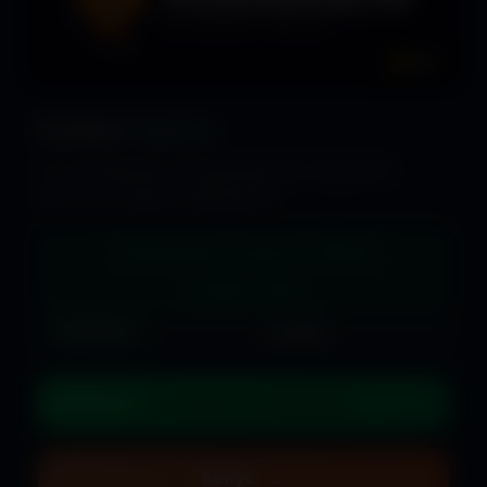
4.89
Kraken Casino
Это платформа, объединяющая традицию
элитных игровых заведений
100 Фриспинов за депозит 1000 руб
до 300% + 300 FS
ПРОМОКОД
SPINFS
Скопировать промокод
→
Бонус