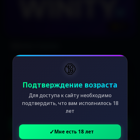
4.79
Winity Casino
Вас ждет доступ к секретным турнирам,
🔞
поэтому заходите и выигрывайте.
20 Фриспинов Без депозита
Подтверждение возраста
Первый: 225% + 100FS
Для доступа к сайту необходимо
подтвердить, что вам исполнилось 18
ПРОМОКОД
SUPERSPINS
лет
Скопировать промокод
✓
Мне есть 18 лет