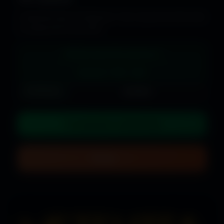
Современная платформа с быстрыми выплатами
и щедрыми бонусами
80 Фриспинов Без депозита
Первый: 175% + 50FS
ПРОМОКОД
SPINFS
Скопировать промокод
→
Бонус