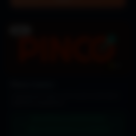
Топ-2
4.92
Pinco Casino
Современное казино с быстрыми выплатами и
надежной поддержкой
Крутые бонусы после регистрации
200% на первый депозит до 450 000 RUB