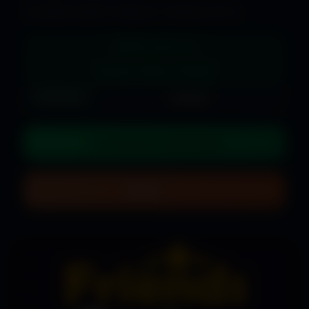
В онлайн-казино собраны топовые слоты
100₽ без депозита
Первый: 100% до 100000 ₽
ПРОМОКОД
SUPERF
Скопировать промокод
→
Бонус