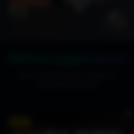
24/7 поддержка
Рейтинг онлайн казино
Только проверенные площадки с
лучшими бонусами!
Топ-1