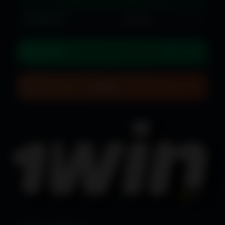
Первый: 125% до 30 000 ₽ + 50FS
ПРОМОКОД
BONUST
Скопировать промокод
→
Бонус
4.69