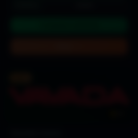
ПРОМОКОД
SPINFS
Скопировать промокод
→
Бонус
Топ-3
4.78
Vavada Casino