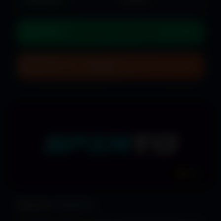
ПРОМОКОД
SPINFS
Скопировать промокод
→
Бонус
4.75
Spinto Casino