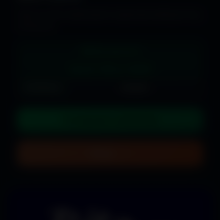
Простотой в навигации и широким выбором игр,
и бонусов
100₽ без депозита
Первый: 100% до 100000 ₽
ПРОМОКОД
SPINFS
Скопировать промокод
→
Бонус