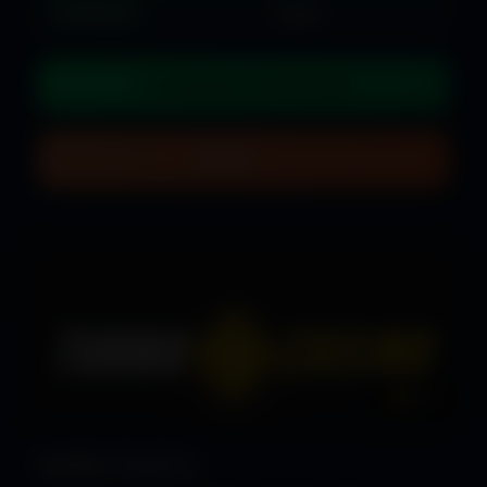
ПРОМОКОД
SPOF
Скопировать промокод
→
Бонус
4.79
turbo Casino