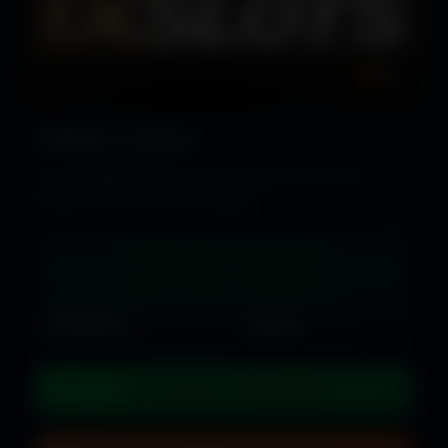
4.85
1xSlots Casino
Эксклюзивные бонусы для новых игроков с
моментальным зачислением
150 Фриспинов Без депозита
Первый: 100% до 30 000 + 100 FS
ПРОМОКОД
MURZIK
Скопировать промокод