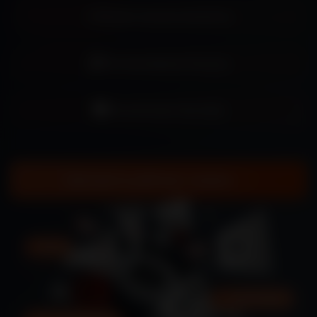
⚡
Моментальные выплаты
🎁
Эксклюзивные бонусы
🛡️
Безопасные платежи
Смотреть рейтинг казино
Топ-1
+150% бонус