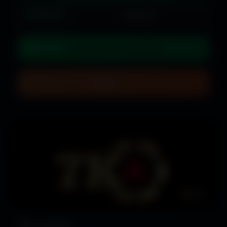
ПРОМОКОД
TOPSLOT
Скопировать промокод
→
Бонус
4.80
7K Casino