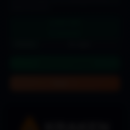
Огромный выбор слотов и рекордные бонусы на
первые депозиты
до 600% + 600 FS
Без промокода
ПРОМОКОД
Не нужен
Скопировать промокод
→
Бонус