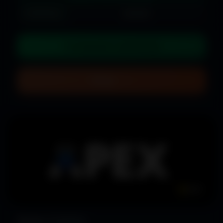
ПРОМОКОД
SPINFS
Скопировать промокод
→
Бонус
4.89
Apex Casino