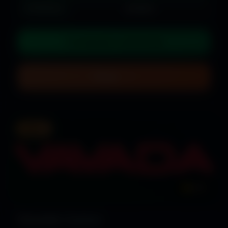
ПРОМОКОД
SPINFS
Скопировать промокод
→
Бонус
Топ-3
4.78
Vavada Casino