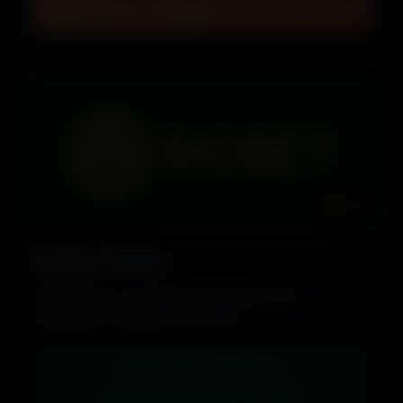
→
Бонус
4.79
Riobet Casino
Платформа с атмосферой бразильского
карнавала и яркими бонусами
50 Фриспинов Без депозита
Первый: 225% до 225 000₽ + 100 FS