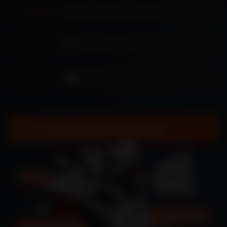
⚡
Моментальные выплаты
🎁
Эксклюзивные бонусы
🛡️
Безопасные платежи
Смотреть рейтинг казино
Топ-1
+150% бонус