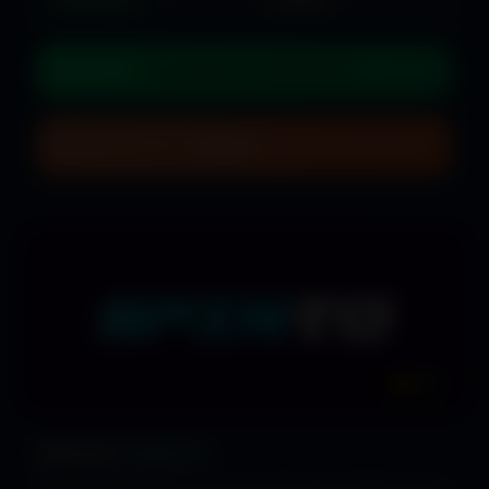
ПРОМОКОД
SPINFS
Скопировать промокод
→
Бонус
4.75
Spinto Casino