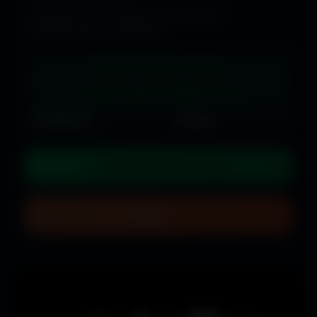
Проверенная временем платформа с
ежедневными турнирами
100 Фриспинов Без депозита
Первый: 100% до 100000₽ + 150FS
ПРОМОКОД
SPINFS
Скопировать промокод
→
Бонус