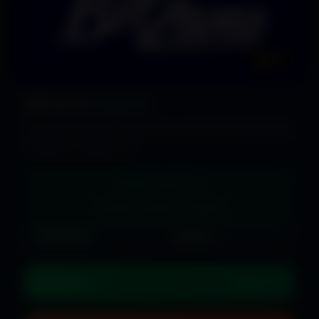
4.79
bitzamo Casino
Оператор имеет лицензию и легально принимает
ставки от клиентов.
100₽ без депозита
Первый: 100% до 100000 ₽
ПРОМОКОД
BONUST
Скопировать промокод