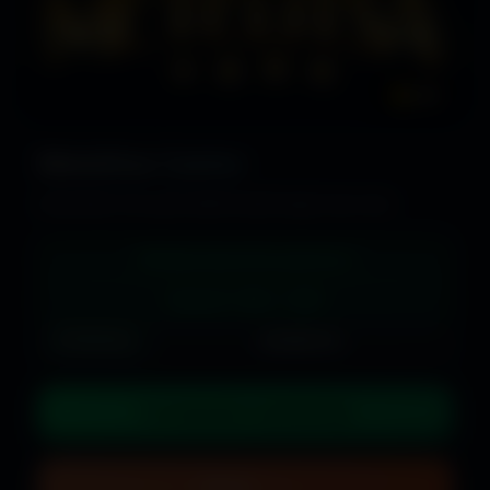
4.80
Metelitsa Сasino
Королевство для любителей азартных игр
100 Фриспинов Без депозита
Первый: 100% + 100FS
ПРОМОКОД
SPINFS70
Скопировать промокод
→
Бонус