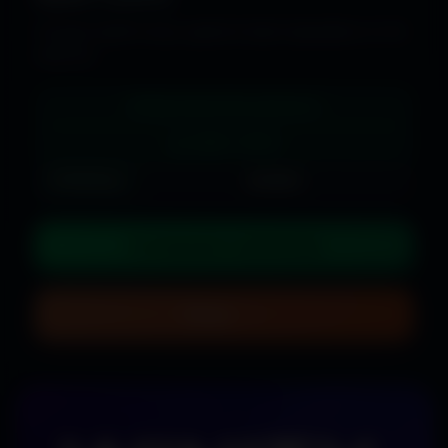
Почувствуйте вкус удачи в Apex врываясь в топ
заносов
50 Фриспинов Без депозита
до 225% + 575 FS
ПРОМОКОД
SPINFS
Скопировать промокод
→
Бонус