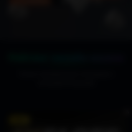
24/7 поддержка
Рейтинг онлайн казино
Только проверенные площадки с
лучшими бонусами!
Топ-1