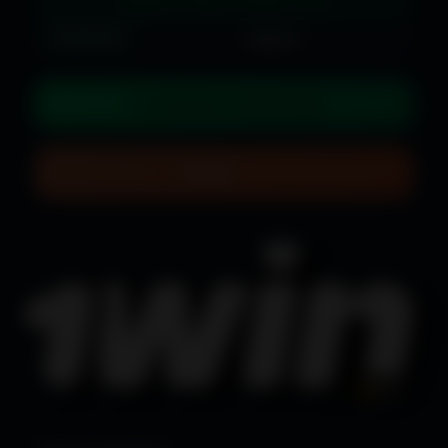
Первый: 125% до 30 000 ₽ + 50FS
ПРОМОКОД
BONUST
Скопировать промокод
→
Бонус
4.69