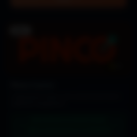
Топ-2
4.92
Pinco Casino
Современное казино с быстрыми выплатами и
надежной поддержкой
Крутые бонусы после регистрации
200% на первый депозит до 450 000 RUB