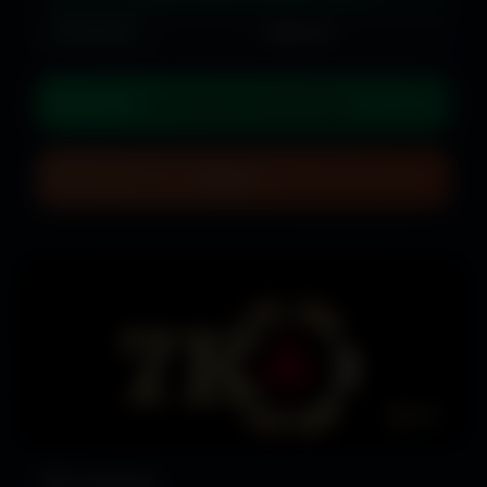
ПРОМОКОД
TOPSLOT
Скопировать промокод
→
Бонус
4.80
7K Casino