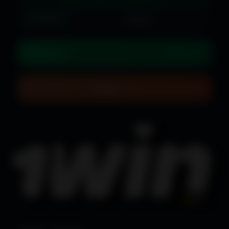
Первый: 125% до 30 000 ₽ + 50FS
ПРОМОКОД
BONUST
Скопировать промокод
→
Бонус
4.69