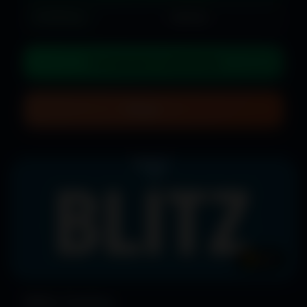
ПРОМОКОД
TOPFSS
Скопировать промокод
→
Бонус
4.78
blitz Casino