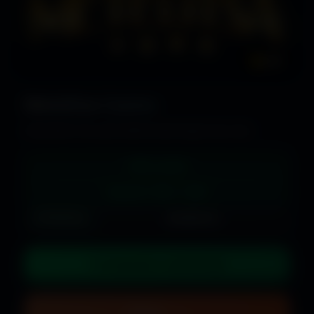
4.80
Metelitsa Сasino
Королевство для любителей азартных игр
100% кэшбэк
Первый: 100% + 100FS
ПРОМОКОД
SPINFS70
Скопировать промокод
→
Бонус