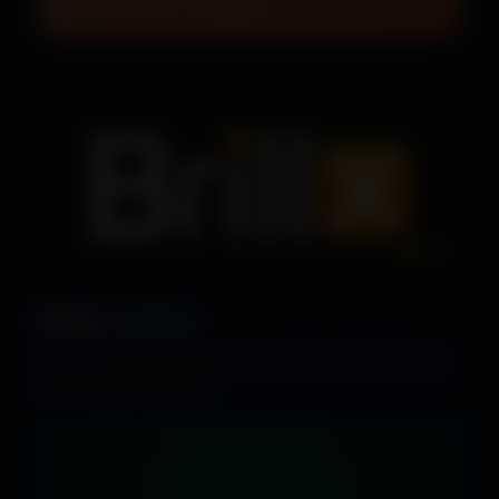
→
Бонус
4.89
Brillx Casino
Бриллиантовая платформа с VIP-условиями для
постоянных игроков
100 RUB Без депозита
Первый: 100% до 100000 ₽