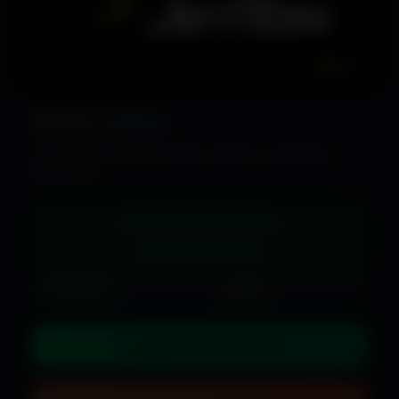
4.77
JetTon Casino
Наслаждайтесь лучшими играми, щедрыми
бонусами
20 Фриспинов Без депозита
до 425% бонус и 250 FS
ПРОМОКОД
SPINFS
Скопировать промокод