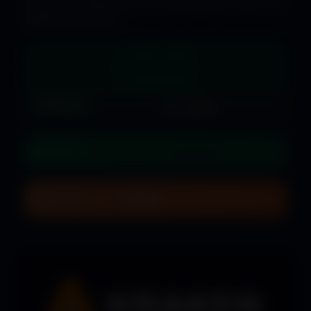
Огромный выбор слотов и рекордные бонусы на
первые депозиты
до 600% + 600 FS
Без промокода
ПРОМОКОД
Не нужен
Скопировать промокод
→
Бонус