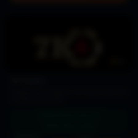
4.80
7K Casino
Современная платформа с быстрыми выплатами
и щедрыми бонусами
80 Фриспинов Без депозита
Первый: 100% до 30 000 ₽