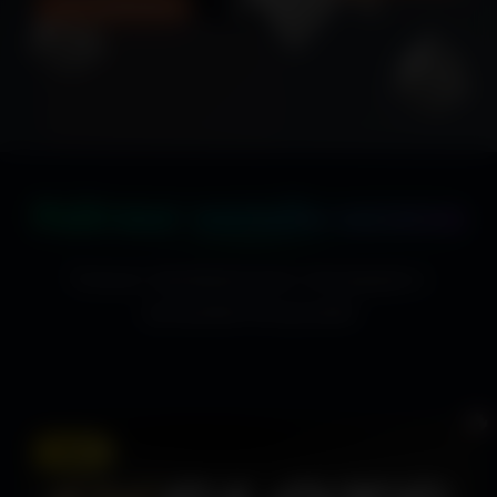
24/7 поддержка
Рейтинг онлайн казино
Только проверенные площадки с
лучшими бонусами!
Топ-1