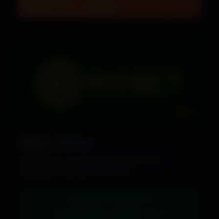
→
Бонус
4.79
Riobet Casino
Платформа с атмосферой бразильского
карнавала и яркими бонусами
50 Фриспинов Без депозита
Первый: 225% до 225 000₽ + 100 FS