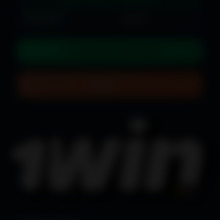
Первый: 125% до 30 000 ₽ + 50FS
ПРОМОКОД
BONUST
Скопировать промокод
→
Бонус
4.69