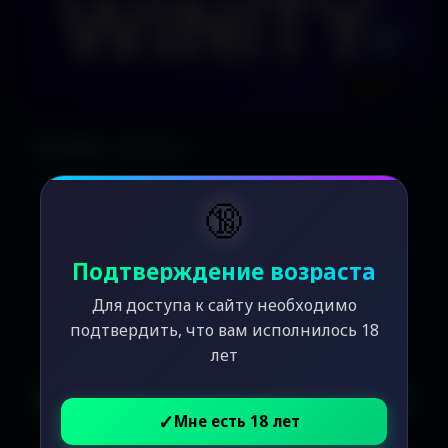
4.79
Winity Casino
Вас ждет доступ к секретным турнирам,
🔞
поэтому заходите и выигрывайте.
20 Фриспинов Без депозита
Подтверждение возраста
Первый: 225% + 100FS
Для доступа к сайту необходимо
подтвердить, что вам исполнилось 18
ПРОМОКОД
SUPERSPINS
лет
Скопировать промокод
✓
Мне есть 18 лет