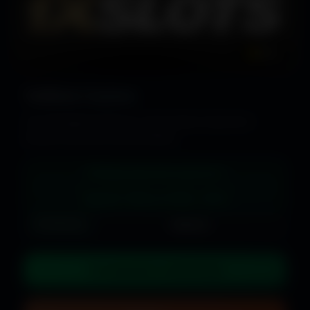
4.85
1xSlots Casino
Эксклюзивные бонусы для новых игроков с
моментальным зачислением
150 Фриспинов Без депозита
Первый: 100% до 30 000 + 100 FS
ПРОМОКОД
MURZIK
Скопировать промокод