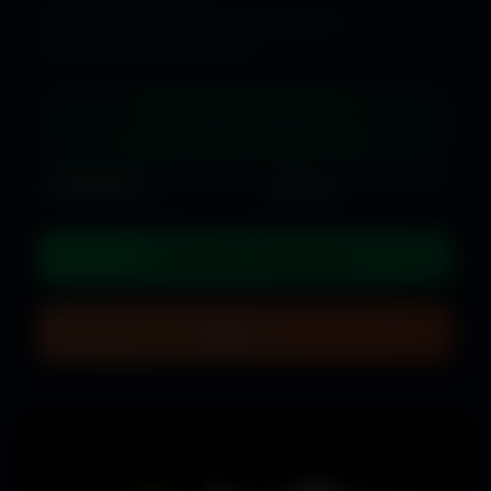
Проверенная временем платформа с
ежедневными турнирами
100 Фриспинов Без депозита
Первый: 100% до 100000₽ + 150FS
ПРОМОКОД
SPINFS
Скопировать промокод
→
Бонус