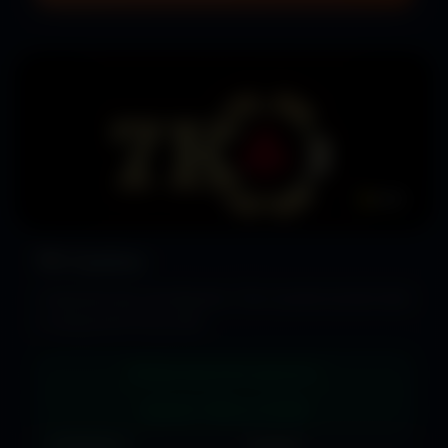
4.80
7K Casino
Современная платформа с быстрыми выплатами
и щедрыми бонусами
80 Фриспинов Без депозита
Первый: 100% до 30 000 ₽