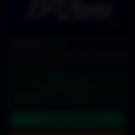
4.79
bitzamo Casino
Оператор имеет лицензию и легально принимает
ставки от клиентов.
100₽ без депозита
Первый: 100% до 100000 ₽
ПРОМОКОД
BONUST
Скопировать промокод