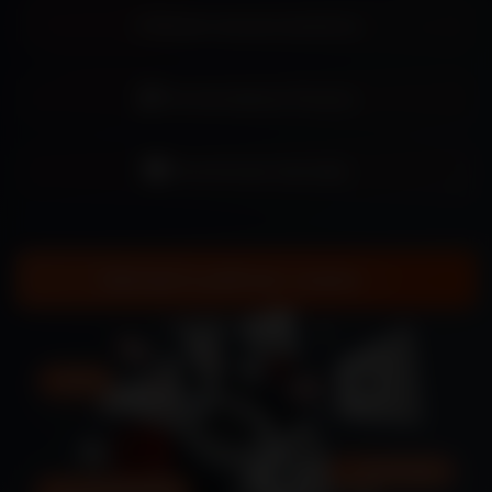
⚡
Моментальные выплаты
🎁
Эксклюзивные бонусы
🛡️
Безопасные платежи
Смотреть рейтинг казино
Топ-1
+150% бонус