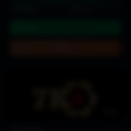
ПРОМОКОД
TOPSLOT
Скопировать промокод
→
Бонус
4.80
7K Casino