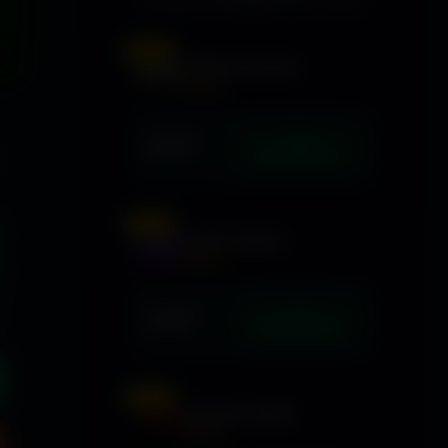
Лучшие площадки для старта
Топ-1
1xSlots Casino
4.85
150
БЕЗДЕП
БОНУС
Фриспинов
Топ-2
Irwin Casino
4.85
50
БЕЗДЕП
БОНУС
Фриспинов
Топ-3
Starda Casino
4.88