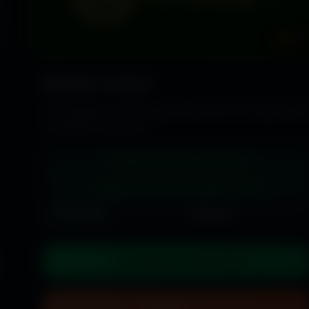
4.79
Riobet Casino
Платформа с атмосферой бразильского карнавала
и яркими бонусами
50 Фриспинов Без депозита
Первый: 225% до 225 000₽ + 100 FS
ПРОМОКОД
TOPSLOT
Скопировать промокод
→
Бонус