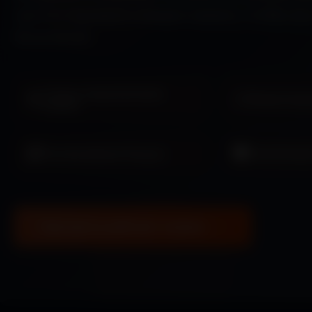
протестировали каждое казино, чтобы вы
безопасно!
Только лицензионные
🎯
⚡
Моментальн
казино
🎁
🛡️
Эксклюзивные бонусы
Безопасные
Смотреть рейтинг казино