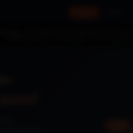
Главная
Казино
 ресурс:
САЙТ ЯВЛЯЕТСЯ ИНФОРМАЦИОННЫМ, НЕ СО
ОНЛАЙН КАЗИНО И НЕ ПРОВОДИТ ИГРЫ НА ДЕНЬГИ
н-
сами!
иями,
Топ-1
ыплатами. Мы