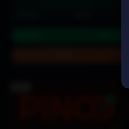
Первый: 175% + 50FS
ПРОМОКОД
SPINFS
Скопировать промокод
→
Бонус
Топ-2
4.92