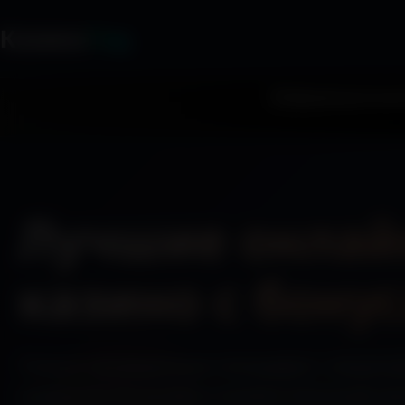
Казино
Гид
Информационный
⚠️
Лучшие онлай
казино с бону
Только проверенные площадки с лиценз
щедрыми бонусами и моментальными в