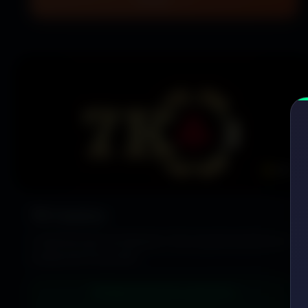
4.80
7K Casino
Современная платформа с быстрыми выплатами и
щедрыми бонусами
80 Фриспинов Без депозита