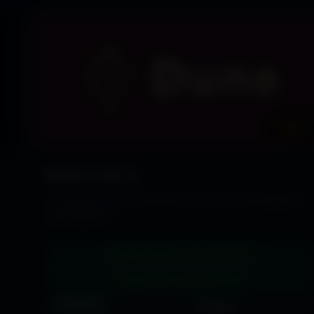
4.90
Dune Casino
Стартуйте путь чемпиона в Dune на платформе с
высоким RTP
200 Фриспинов Без депозита
Первый: 300% до 200000 ₽
ПРОМОКОД
SPINFS